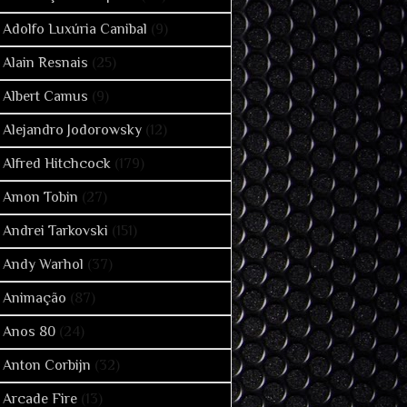
Adolfo Luxúria Canibal
(9)
Alain Resnais
(25)
Albert Camus
(9)
Alejandro Jodorowsky
(12)
Alfred Hitchcock
(179)
Amon Tobin
(27)
Andrei Tarkovski
(151)
Andy Warhol
(37)
Animação
(87)
Anos 80
(24)
Anton Corbijn
(32)
Arcade Fire
(13)