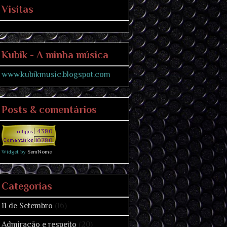
Visitas
Kubik - A minha música
www.kubikmusic.blogspot.com
Posts & comentários
4380
10780
Widget by
SemNome
Categorias
11 de Setembro
(16)
Admiração e respeito
(20)