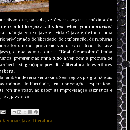
e disse que, na vida, se deveria seguir a máxima do
Life is a lot like jazz... It's best when you improvise."
analogia entre o jazz e a vida. O jazz é, de facto, uma
rio privilegiado de liberdade, de exploração, de rupturas
mpre foi um dos principais vectores criativos do jazz
 Jazz), e não admira que a
"Beat Generation"
tenha
sical preferencial: tinha tudo a ver com a procura de
scoberta, viagem) que presidia à literatura de escritores
nsberg
.
ida também deveria ser assim. Sem regras programáticas
astradoras de liberdade, sem convenções específicas.
a "on the road", ao sabor da improvisação jazzística e
jazz, jazz e vida.
k Kerouac
,
Jazz
,
Literatura