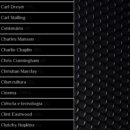
Carl Dreyer
(33)
Carl Stalling
(4)
Centenário
(8)
Charles Manson
(8)
Charlie Chaplin
(86)
Chris Cunningham
(8)
Christian Marclay
(3)
Cibercultura
(25)
Cinema
(2293)
Ciência e tecnologia
(11)
Clint Eastwood
(42)
Clutchy Hopkins
(5)