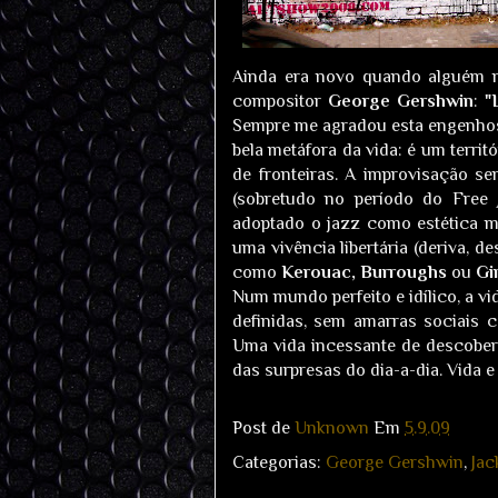
Ainda era novo quando alguém m
compositor
George Gershwin
:
"
Sempre me agradou esta engenhosa 
bela metáfora da vida: é um territó
de fronteiras. A improvisação se
(sobretudo no período do Free
adoptado o jazz como estética mu
uma vivência libertária (deriva, de
como
Kerouac, Burroughs
ou
Gi
Num mundo perfeito e idílico, a v
definidas, sem amarras sociais c
Uma vida incessante de descobert
das surpresas do dia-a-dia. Vida e 
Post de
Unknown
Em
5.9.09
Categorias:
George Gershwin
,
Jac