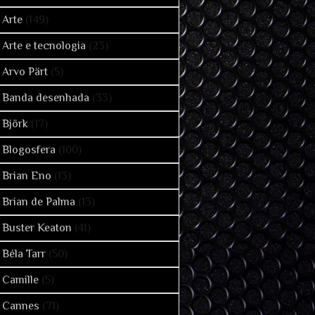
Arte
(149)
Arte e tecnologia
(23)
Arvo Pärt
(5)
Banda desenhada
(33)
Björk
(17)
Blogosfera
(100)
Brian Eno
(13)
Brian de Palma
(13)
Buster Keaton
(41)
Béla Tarr
(50)
Camille
(5)
Cannes
(71)